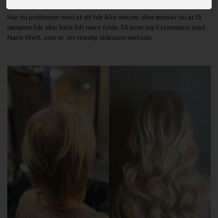
Har du problemer med at dit hår ikke vokser, eller ønsker du at få
længere hår eller bare lidt mere fylde. Så laver jeg Extensions med
Nano Weft, som er en virkelig skånsom metode.