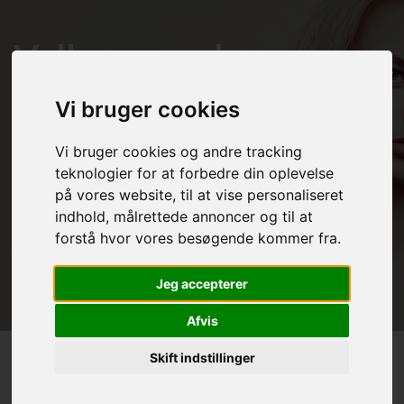
Velkommen hos
Vindum Hairdesign
Vi bruger cookies
Vi bruger cookies og andre tracking
Jeg går op i dit udseende, og hjælper dig godt
teknologier for at forbedre din oplevelse
på vej
på vores website, til at vise personaliseret
indhold, målrettede annoncer og til at
forstå hvor vores besøgende kommer fra.
Læs mere
Jeg accepterer
Afvis
Skift indstillinger
Extensions