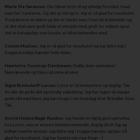
Marie Via Sørensen
: Der bliver lytte til og virkelig forstået, hvad
man har i tankerne. Og der er tid og ro. Jeg er så glad for resultatet.
Produkterne er lækre og der er tænkt over, hvad de indeholder og
at det skal være godt både at arbejde med, godt for miljøet og at
det er behageligt som kunde, at blive behandlet med.
Connie Madsen
: Jeg er så glad for resultatet og jeg følte mig i
trygge kyndige hænder hele tiden.
Henriette Toustrup-Deichmann:
Dejlig skøn oplevelse!
Nærværende og fokus på mine ønsker.
Signe Bredsdorff-Larsen:
Lotte er så kompetent og dygtig. Tak
for alle de gode råd og kyndig vejledning. Jeg har taget så mange
gode råd med hjem, jeg kan bruge i min hverdag til at få krøller frem,
Tak.
Astrid Helene Bøgh-Ramlov:
Jeg havde en rigtig god oplevelse
hos Lotte, som er enormt imødekommende, dygtig til sit fag og
lydhør overfor ønsker. Jeg følte mig i trygge hænder og blev SÅ
glad for resultatet. Jeg har fundet min nye frisør :-)