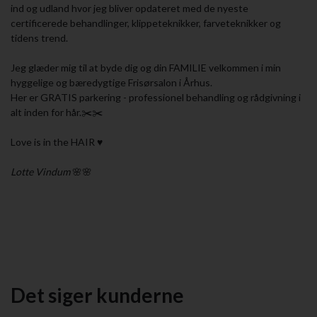
ind og udland hvor jeg bliver opdateret med de nyeste
certificerede behandlinger, klippeteknikker, farveteknikker og
tidens trend.
Jeg glæder mig til at byde dig og din FAMILIE velkommen i min
hyggelige og bæredygtige Frisørsalon i Århus.
Her er GRATIS parkering - professionel behandling og rådgivning i
alt inden for hår.✂️✂️
Love is in the HAIR ♥️
Lotte Vindum
🌸🌸
Det siger kunderne