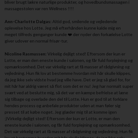
bliver brugt lækre naturlige produkter, og hovedbundsmassagen i
massagestolen var ren Wellness !!!!
Ann-Charlotte Dalgas:
Altid god, smilende og vejledende
oplevelse hos Lotte. Jeg må efterhånden kunne kalde mig en
meget tilfreds genganger kunde ❤️ der nyder den forkælelse Lotte
giver udover en normal frisør-tur.
Nicoline Rasmussen:
Virkelig dejligt sted! Eftersom der kun er
Lotte, er man den eneste kunde i salonen, og får fuld forplejning og
opmærksomhed. Det var virkelig rart at få masser af rådgivning og
vejledning. Hun fik lov at bestemme hvordan mit hår skulle klippes,
da jeg ikke selv vidste hvad jeg ville have. Det er jeg så glad for, for
mit hår har aldrig været så flot som det er nu! Jeg har normalt super
svært ved at beslutte mig, så det var en kæmpe befrielse at læne
sig tilbage og overlade den del til Lotte. Hun er god til at forklare
hendes process og anbefale produkter uden at man føler sig
presset til at købe noget. Jeg glæder mig til at komme igen
;)Virkelig dejligt sted! Eftersom der kun er Lotte, er man den
eneste kunde i salonen, og får fuld forplejning og opmærksomhed.
Det var virkelig rart at få masser af rådgivning og vejledning. Hun fik
lov at bestemme hvordan mit hår skulle klippes, da jeg ikke selv